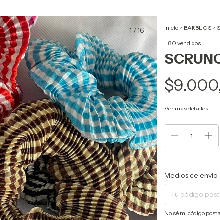
Inicio
>
BARBIJOS
>
S
1
/
16
+80 vendidos
SCRUNC
$9.000
Ver más detalles
Entregas para el CP:
Medios de envío
No sé mi código posta