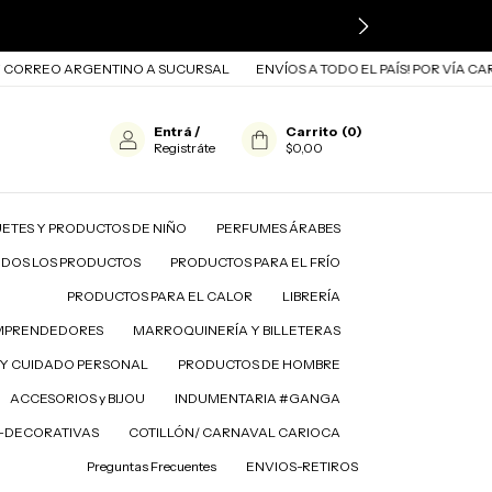
RREO ARGENTINO A SUCURSAL
ENVÍOS A TODO EL PAÍS! POR VÍA CARGO
Entrá
/
Carrito
(
0
)
Registráte
$0,00
ETES Y PRODUCTOS DE NIÑO
PERFUMES ÁRABES
ODOS LOS PRODUCTOS
PRODUCTOS PARA EL FRÍO
PRODUCTOS PARA EL CALOR
LIBRERÍA
MPRENDEDORES
MARROQUINERÍA Y BILLETERAS
A EL FRÍO
PRODUCTOS PARA EL CALOR
LIBRERÍA
Y CUIDADO PERSONAL
PRODUCTOS DE HOMBRE
ACCESORIOS y BIJOU
INDUMENTARIA #GANGA
D-DECORATIVAS
COTILLÓN/ CARNAVAL CARIOCA
Preguntas Frecuentes
ENVIOS-RETIROS