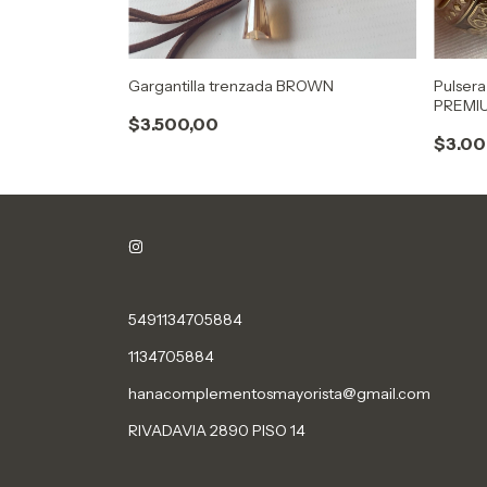
Gargantilla trenzada BROWN
Pulsera
PREMI
$3.500,00
$3.00
5491134705884
1134705884
hanacomplementosmayorista@gmail.com
RIVADAVIA 2890 PISO 14