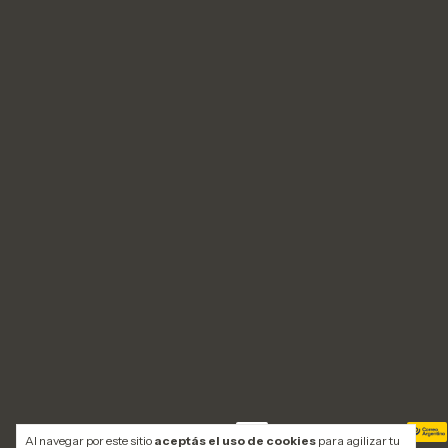
Medios de pago
Medios de envío
Al navegar por este sitio
aceptás el uso de cookies
para agilizar tu