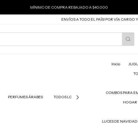
MÍNIMO DE COMPRA REBAJADO A $40.000
ENVÍOS A TODO EL PAÍS! POR VÍA CARGO Y CO
Inicio
JUGU
T
COMBOS PARA E
PERFUMES ÁRABES
TODOS LOS PRODUCTOS
PRODUCTOS PAR
HOGAR 
LUCES DE NAVIDA