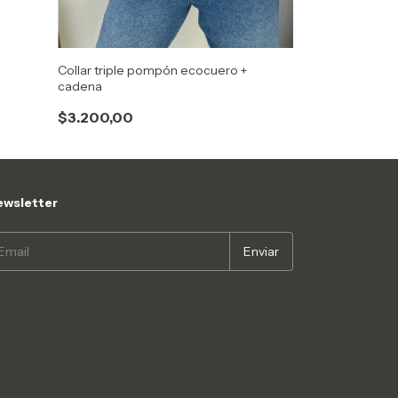
Collar triple pompón ecocuero +
cadena
$3.200,00
wsletter