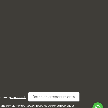
Botón de arrepentimiento
reclamos
ingresá acá.
/
ana.complementos - 2026. Todos los derechos reservados.