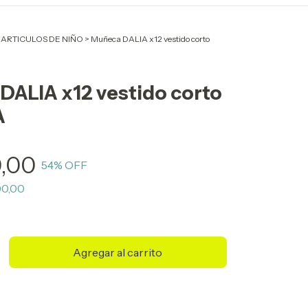
 ARTICULOS DE NIÑO
>
Muñeca DALIA x12 vestido corto
DALIA x12 vestido corto
A
0,00
54
% OFF
00,00
Cambiar CP