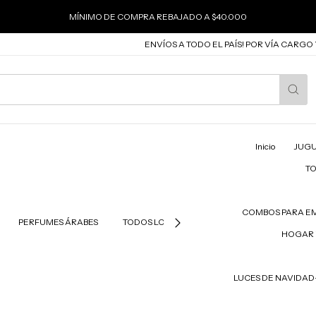
MÍNIMO DE COMPRA REBAJADO A $40.000
ENVÍOS A TODO EL PAÍS! POR VÍA CARGO Y COR
Inicio
JUGU
T
COMBOS PARA E
PERFUMES ÁRABES
TODOS LOS PRODUCTOS
PRODUCTOS PAR
HOGAR 
LUCES DE NAVIDA