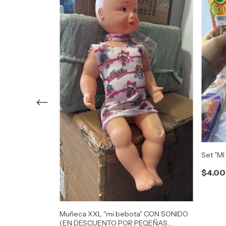
x6 lapicitos)
Set "MI
$4.00
Muñeca XXL "mi bebota" CON SONIDO
(EN DESCUENTO POR PEQEÑAS