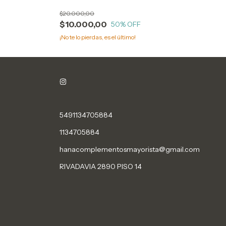
FALLAS, leer descripción!) %
$20.000,00
$10.000,00
50
% OFF
¡No te lo pierdas, es el último!
5491134705884
1134705884
hanacomplementosmayorista@gmail.com
RIVADAVIA 2890 PISO 14