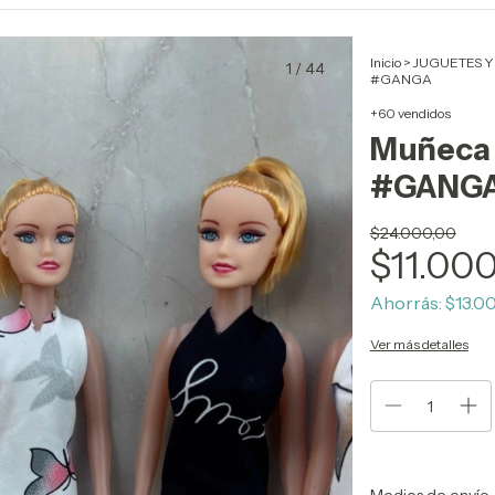
Inicio
>
JUGUETES Y
1
/
44
#GANGA
+60 vendidos
Muñeca 
#GANG
$24.000,00
$11.00
Ahorrás:
$13.0
Ver más detalles
Entregas para el CP: