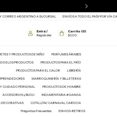
REO ARGENTINO A SUCURSAL
ENVÍOS A TODO EL PAÍS! POR VÍA CARGO 
Entrá
/
Carrito
(
0
)
Registráte
$0,00
ETES Y PRODUCTOS DE NIÑO
PERFUMES ÁRABES
ODOS LOS PRODUCTOS
PRODUCTOS PARA EL FRÍO
PRODUCTOS PARA EL CALOR
LIBRERÍA
MPRENDEDORES
MARROQUINERÍA Y BILLETERAS
A EL FRÍO
PRODUCTOS PARA EL CALOR
LIBRERÍA
Y CUIDADO PERSONAL
PRODUCTOS DE HOMBRE
ACCESORIOS y BIJOU
INDUMENTARIA #GANGA
D-DECORATIVAS
COTILLÓN/ CARNAVAL CARIOCA
Preguntas Frecuentes
ENVIOS-RETIROS