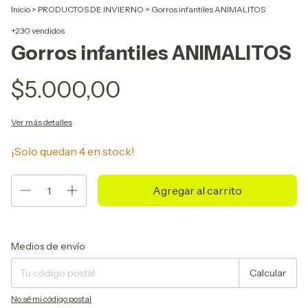
Inicio
>
PRODUCTOS DE INVIERNO
>
Gorros infantiles ANIMALITOS
+230 vendidos
Gorros infantiles ANIMALITOS
$5.000,00
Ver más detalles
¡Solo quedan
4
en stock!
Entregas para el CP:
Cambiar CP
Medios de envío
Calcular
No sé mi código postal