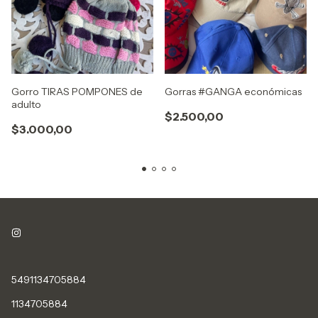
Gorro TIRAS POMPONES de
Gorras #GANGA económicas
adulto
$2.500,00
$3.000,00
5491134705884
1134705884