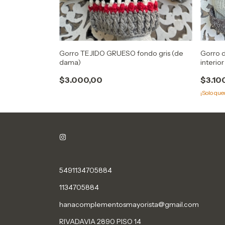
ma #GANGA
Gorro TEJIDO GRUESO fondo gris (de
Gorro d
dama)
interior
$3.000,00
$3.10
¡Solo qu
5491134705884
1134705884
hanacomplementosmayorista@gmail.com
RIVADAVIA 2890 PISO 14