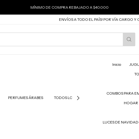
MÍNIMO DE COMPRA REBAJADO A $40.000
ENVÍOS A TODO EL PAÍS! POR VÍA CARGO Y CORRE
Inicio
JUGU
T
COMBOS PARA E
PERFUMES ÁRABES
TODOS LOS PRODUCTOS
PRODUCTOS PAR
HOGAR 
LUCES DE NAVIDA