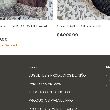
e adulto LISO CON PIEL en el
Gorro BARILOCHE de adulto
$4.000,00
0,00
edan
3
en stock!
Inicio
Ne
JUGUETES Y PRODUCTOS DE NIÑO
PERFUMES ÁRABES
TODOS LOS PRODUCTOS
PRODUCTOS PARA EL FRÍO
PRODUCTOS PARA EL CALOR