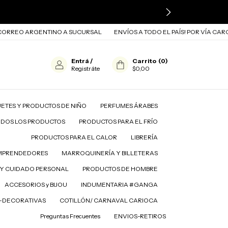
O ARGENTINO A SUCURSAL
ENVÍOS A TODO EL PAÍS! POR VÍA CARGO Y 
Entrá
/
Carrito
(
0
)
Registráte
$0,00
ETES Y PRODUCTOS DE NIÑO
PERFUMES ÁRABES
ODOS LOS PRODUCTOS
PRODUCTOS PARA EL FRÍO
PRODUCTOS PARA EL CALOR
LIBRERÍA
MPRENDEDORES
MARROQUINERÍA Y BILLETERAS
A EL FRÍO
PRODUCTOS PARA EL CALOR
LIBRERÍA
Y CUIDADO PERSONAL
PRODUCTOS DE HOMBRE
ACCESORIOS y BIJOU
INDUMENTARIA #GANGA
D-DECORATIVAS
COTILLÓN/ CARNAVAL CARIOCA
Preguntas Frecuentes
ENVIOS-RETIROS