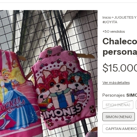
Inicio
>
JUGUETES Y
1
/
5
#JOYITA
+50 vendidos
Chalecos
persona
$15.00
Ver más detalles
Personajes:
SIM
STICH (NENA)
SIMON (NENA)
CAPITAN AMERI