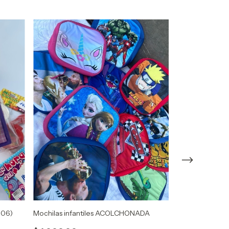
006)
Mochilas infantiles ACOLCHONADA
JEEP BRONCO (