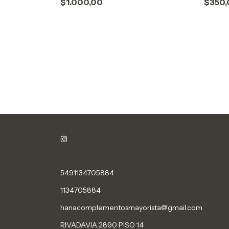
$1.000,00
$350,
5491134705884
1134705884
hanacomplementosmayorista@gmail.com
RIVADAVIA 2890 PISO 14