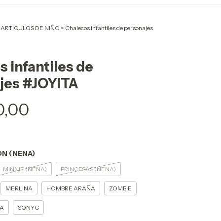
 ARTICULOS DE NIÑO
>
Chalecos infantiles de personajes
 infantiles de
jes #JOYITA
0,00
ON (NENA)
MINNIE (NENA)
PRINCESAS (NENA)
MERLINA
HOMBRE ARAÑA
ZOMBIE
CA
SONYC