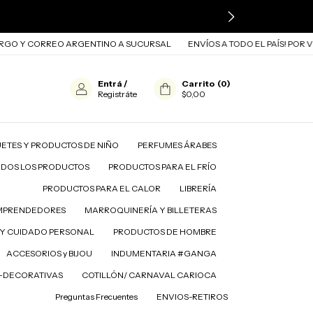
 CORREO ARGENTINO A SUCURSAL
ENVÍOS A TODO EL PAÍS! POR VÍA CA
Entrá
/
Carrito
(
0
)
Registráte
$0,00
ETES Y PRODUCTOS DE NIÑO
PERFUMES ÁRABES
ODOS LOS PRODUCTOS
PRODUCTOS PARA EL FRÍO
PRODUCTOS PARA EL CALOR
LIBRERÍA
MPRENDEDORES
MARROQUINERÍA Y BILLETERAS
A EL FRÍO
PRODUCTOS PARA EL CALOR
LIBRERÍA
Y CUIDADO PERSONAL
PRODUCTOS DE HOMBRE
ACCESORIOS y BIJOU
INDUMENTARIA #GANGA
D-DECORATIVAS
COTILLÓN/ CARNAVAL CARIOCA
Preguntas Frecuentes
ENVIOS-RETIROS