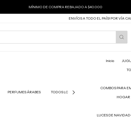
MÍNIMO DE COMPRA REBAJADO A $40.000
ENVÍOS A TODO EL PAÍS! POR VÍA CARGO Y
Inicio
JUGU
T
COMBOS PARA E
PERFUMES ÁRABES
TODOS LOS PRODUCTOS
PRODUCTOS PAR
HOGAR 
LUCES DE NAVIDA