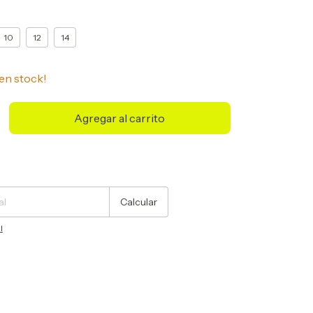
10
12
14
en stock!
Cambiar CP
Calcular
l