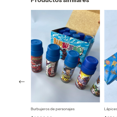
Productos similares
de personajes
Burbujeros de personajes
Lápices
!)