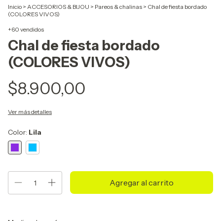
Inicio
>
ACCESORIOS & BIJOU
>
Pareos & chalinas
>
Chal de fiesta bordado
(COLORES VIVOS)
+60 vendidos
Chal de fiesta bordado
(COLORES VIVOS)
$8.900,00
Ver más detalles
Color:
Lila
Entregas para el CP:
Cambiar CP