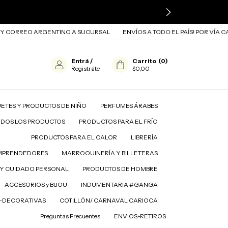
RREO ARGENTINO A SUCURSAL
ENVÍOS A TODO EL PAÍS! POR VÍA CARGO
Entrá
/
Carrito
(
0
)
Registráte
$0,00
ETES Y PRODUCTOS DE NIÑO
PERFUMES ÁRABES
ODOS LOS PRODUCTOS
PRODUCTOS PARA EL FRÍO
PRODUCTOS PARA EL CALOR
LIBRERÍA
MPRENDEDORES
MARROQUINERÍA Y BILLETERAS
A EL FRÍO
PRODUCTOS PARA EL CALOR
LIBRERÍA
Y CUIDADO PERSONAL
PRODUCTOS DE HOMBRE
ACCESORIOS y BIJOU
INDUMENTARIA #GANGA
D-DECORATIVAS
COTILLÓN/ CARNAVAL CARIOCA
Preguntas Frecuentes
ENVIOS-RETIROS