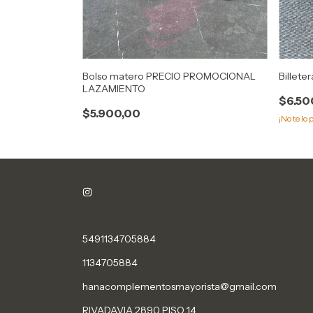
Bolso matero PRECIO PROMOCIONAL
Billete
LAZAMIENTO
$6.50
$5.900,00
¡No te lo 
5491134705884
1134705884
hanacomplementosmayorista@gmail.com
RIVADAVIA 2890 PISO 14