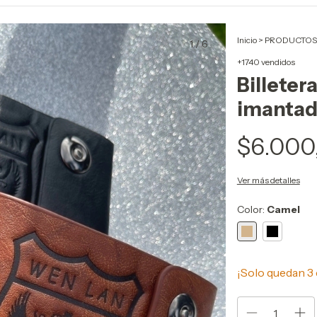
Inicio
>
PRODUCTOS
1
/
6
+1740 vendidos
Billeter
imanta
$6.000
Ver más detalles
Color:
Camel
¡Solo quedan
3