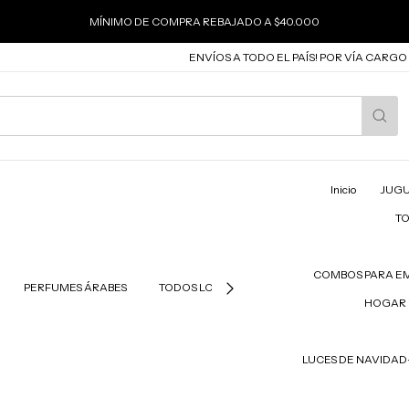
MÍNIMO DE COMPRA REBAJADO A $40.000
ENVÍOS A TODO EL PAÍS! POR VÍA CARGO Y CO
Inicio
JUGU
T
COMBOS PARA E
PERFUMES ÁRABES
TODOS LOS PRODUCTOS
PRODUCTOS PAR
HOGAR 
LUCES DE NAVIDA