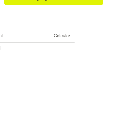
Cambiar CP
Calcular
l