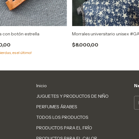
ra con botón estrella
Morrales universitario unisex #
0,00
$8.000,00
pierdas, es el último!
Inicio
Ne
JUGUETES Y PRODUCTOS DE NIÑO
PERFUMES ÁRABES
TODOS LOS PRODUCTOS
PRODUCTOS PARA EL FRÍO
PRODUCTOS PARA EL CALOR