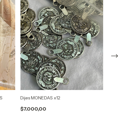
ES
Dijes MONEDAS x12
Bufanda redo
$7.000,00
$5.200,00