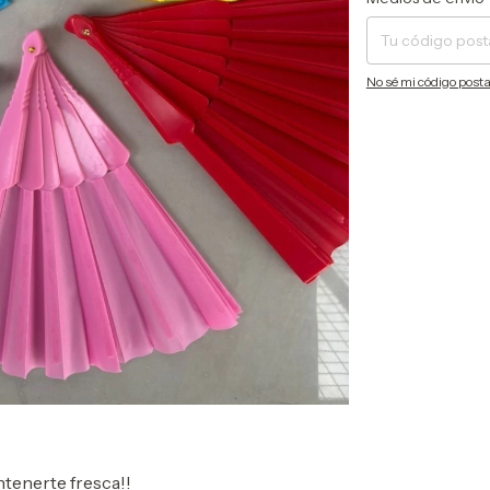
No sé mi código posta
ntenerte fresca!!