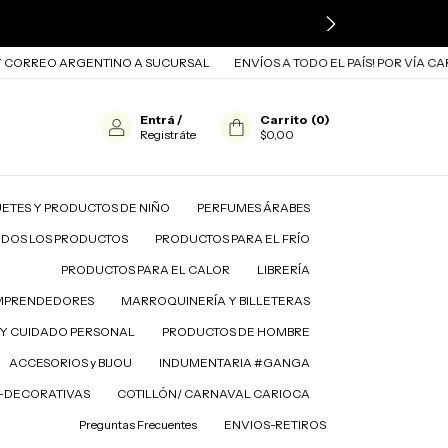
REO ARGENTINO A SUCURSAL
ENVÍOS A TODO EL PAÍS! POR VÍA CARGO 
Entrá
/
Carrito
(
0
)
Registráte
$0,00
ETES Y PRODUCTOS DE NIÑO
PERFUMES ÁRABES
ODOS LOS PRODUCTOS
PRODUCTOS PARA EL FRÍO
PRODUCTOS PARA EL CALOR
LIBRERÍA
MPRENDEDORES
MARROQUINERÍA Y BILLETERAS
A EL FRÍO
PRODUCTOS PARA EL CALOR
LIBRERÍA
Y CUIDADO PERSONAL
PRODUCTOS DE HOMBRE
ACCESORIOS y BIJOU
INDUMENTARIA #GANGA
D-DECORATIVAS
COTILLÓN/ CARNAVAL CARIOCA
Preguntas Frecuentes
ENVIOS-RETIROS