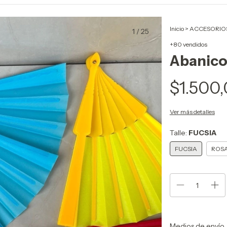
Inicio
>
ACCESORIOS
1
/
25
+80 vendidos
Abanico
$1.500
Ver más detalles
Talle:
FUCSIA
FUCSIA
ROS
Entregas para el CP:
Medios de envío