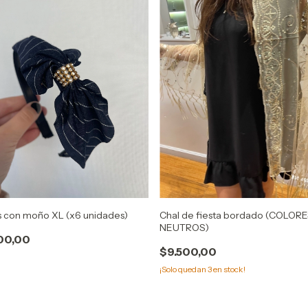
s con moño XL (x6 unidades)
Chal de fiesta bordado (COLOR
NEUTROS)
00,00
$9.500,00
¡Solo quedan
3
en stock!