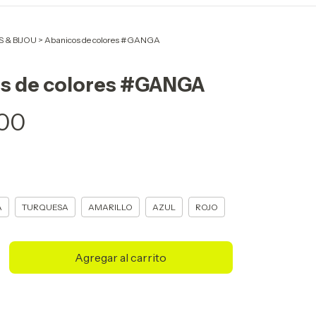
 & BIJOU
>
Abanicos de colores #GANGA
s de colores #GANGA
,00
A
TURQUESA
AMARILLO
AZUL
ROJO
Cambiar CP